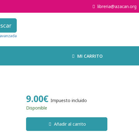
libreria@azacan.org
scar
avanzada
MI CARRITO
9.00€
Impuesto incluido
Disponible
Añadir al carrito