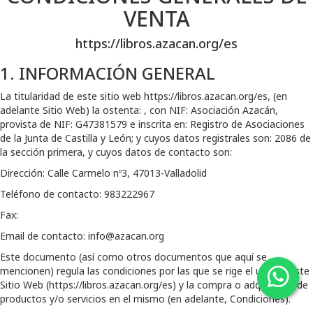
VENTA
https://libros.azacan.org/es
1. INFORMACIÓN GENERAL
La titularidad de este sitio web
https://libros.azacan.org/es
, (en
adelante Sitio Web) la ostenta:
, con NIF:
Asociación Azacán
,
provista de NIF:
G47381579
e inscrita en:
Registro de Asociaciones
de la Junta de Castilla y León
; y cuyos datos registrales son:
2086 de
la sección primera
, y cuyos datos de contacto son:
Dirección:
Calle Carmelo nº3, 47013-Valladolid
Teléfono de contacto:
983222967
Fax:
Email de contacto:
info@azacan.org
Este documento (así como otros documentos que aquí se
mencionen) regula las condiciones por las que se rige el uso de este
Sitio Web (
https://libros.azacan.org/es
) y la compra o adquisición de
productos y/o servicios en el mismo (en adelante, Condiciones).