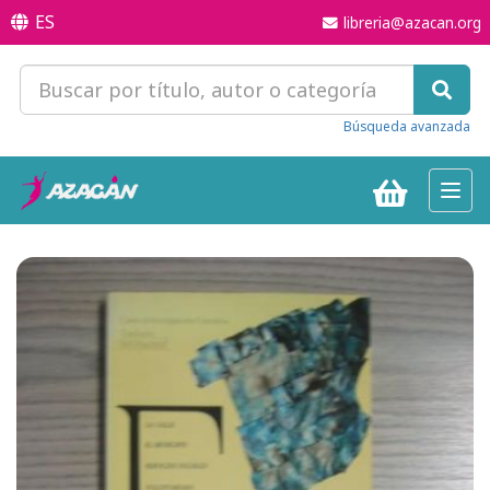
ES
libreria@azacan.org
Búsqueda avanzada
Toggl
navig