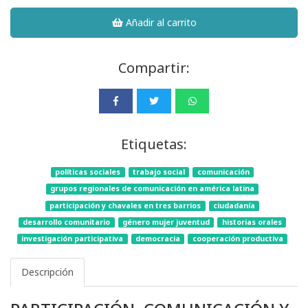
Añadir al carrito
Compartir:
Etiquetas:
políticas sociales
trabajo social
comunicación
grupos regionales de comunicación en américa latina
participación y chavales en tres barrios
ciudadanía
desarrollo comunitario
género mujer juventud
historias orales
investigación participativa
democracia
cooperación productiva
Descripción