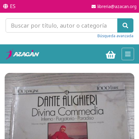
ES
libreria@azacan.org
Búsqueda avanzada
Toggl
navig