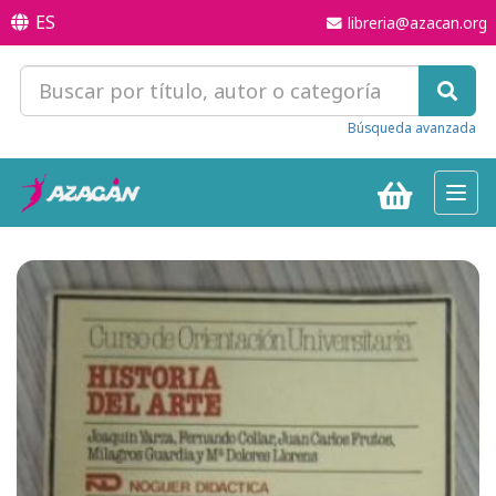
ES
libreria@azacan.org
Búsqueda avanzada
Toggl
navig