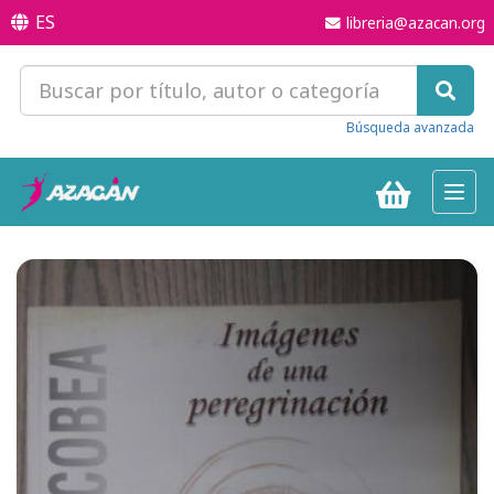
ES
libreria@azacan.org
Búsqueda avanzada
Toggl
navig