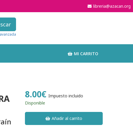
libreria@azacan.org
scar
avanzada
MI CARRITO
8.00€
RA
Impuesto incluido
Disponible
Añadir al carrito
raín