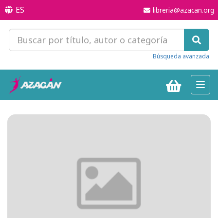
ES
libreria@azacan.org
Búsqueda avanzada
Toggl
navig