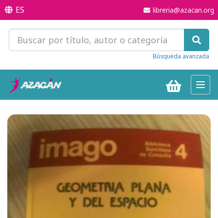
ES
libreria@azacan.org
Búsqueda avanzada
Toggl
navig