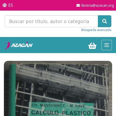
ES
libreria@azacan.org
Búsqueda avanzada
Toggl
navig