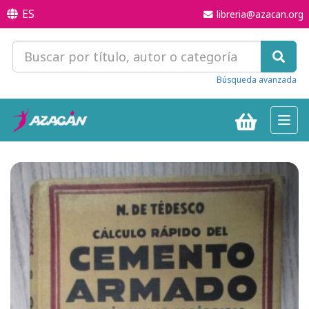
ES
libreria@azacan.org
Búsqueda avanzada
Toggl
navig