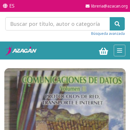
ES
libreria@azacan.org
Búsqueda avanzada
Toggl
navig