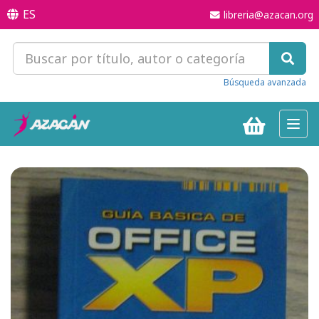
ES
libreria@azacan.org
Búsqueda avanzada
Toggl
navig