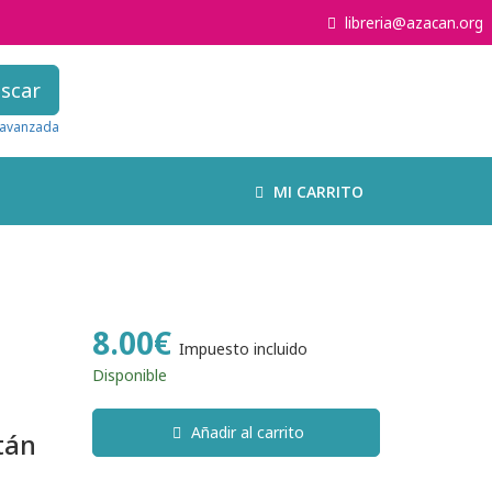
libreria@azacan.org
scar
avanzada
MI CARRITO
8.00€
Impuesto incluido
Disponible
Añadir al carrito
tán