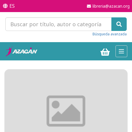
ES
libreria@azacan.org
Búsqueda avanzada
Toggl
navig