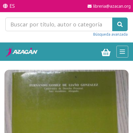
ES
libreria@azacan.org
Búsqueda avanzada
Toggl
navig