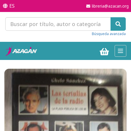
ES
libreria@azacan.org
Búsqueda avanzada
Toggl
navig