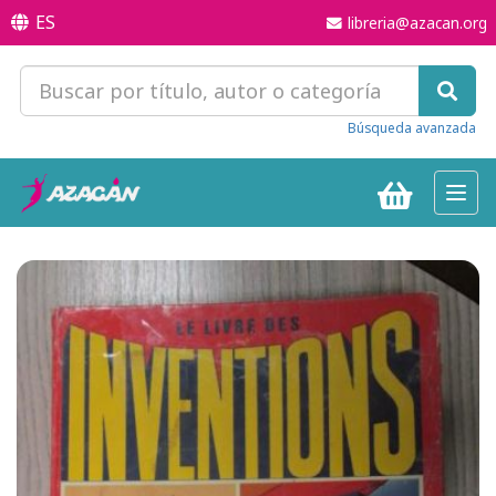
ES
libreria@azacan.org
Búsqueda avanzada
Toggl
navig