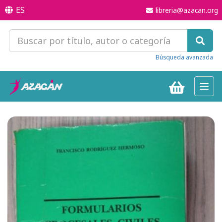
ES
libreria@azacan.org
Búsqueda avanzada
Toggl
navig