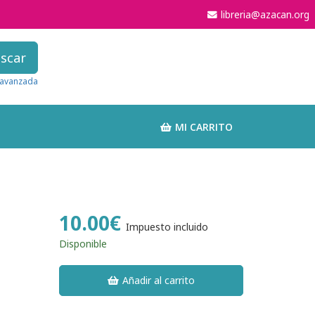
libreria@azacan.org
scar
avanzada
MI CARRITO
10.00€
Impuesto incluido
Disponible
Añadir al carrito