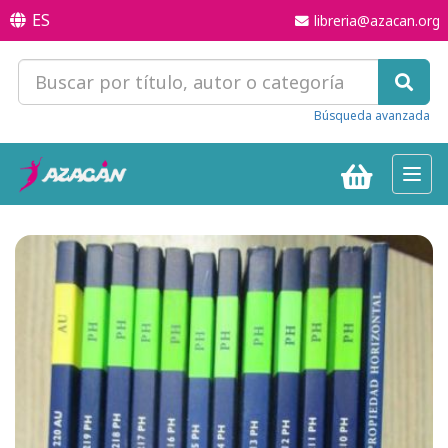
ES
libreria@azacan.org
Búsqueda avanzada
Toggl
navig