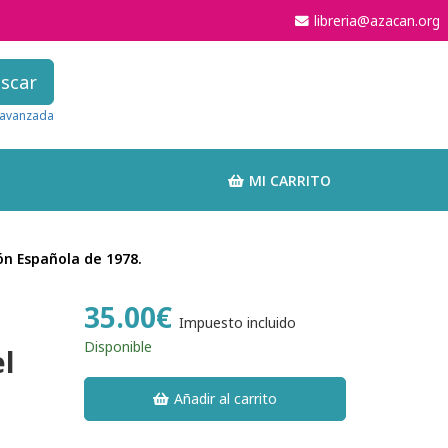
libreria@azacan.org
scar
avanzada
MI CARRITO
n Española de 1978.
35.00€
Impuesto incluido
Disponible
l
Añadir al carrito