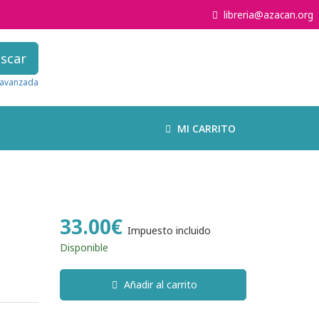
libreria@azacan.org
scar
avanzada
MI CARRITO
33.00€
Impuesto incluido
Disponible
Añadir al carrito