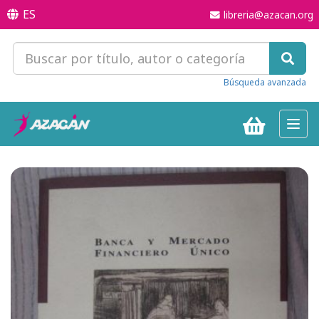
ES
libreria@azacan.org
Búsqueda avanzada
Toggl
navig