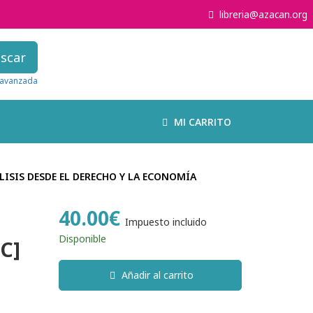
libreria@azacan.org
scar
avanzada
MI CARRITO
LISIS DESDE EL DERECHO Y LA ECONOMÍA
40.00€
Impuesto incluido
Disponible
C]
Añadir al carrito