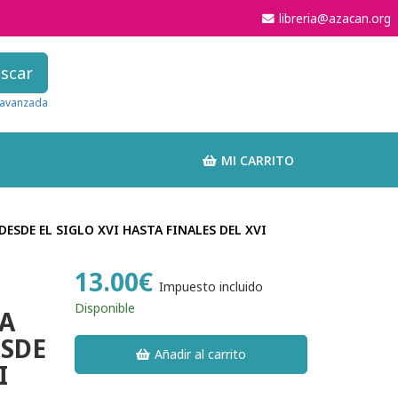
libreria@azacan.org
scar
avanzada
MI CARRITO
SDE EL SIGLO XVI HASTA FINALES DEL XVI
13.00€
Impuesto incluido
Disponible
LA
SDE
Añadir al carrito
I