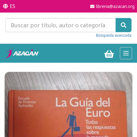
ES
libreria@azacan.org
Búsqueda avanzada
Toggl
navig