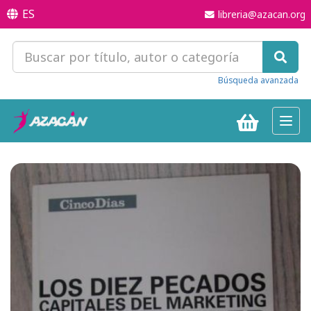
ES
libreria@azacan.org
Búsqueda avanzada
Toggl
navig