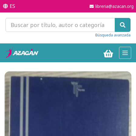
ES
libreria@azacan.org
Búsqueda avanzada
Toggl
navig