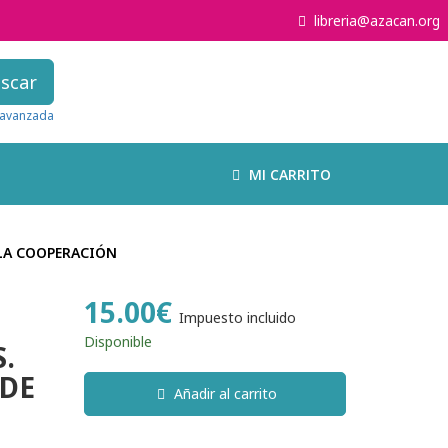
libreria@azacan.org
scar
avanzada
MI CARRITO
 LA COOPERACIÓN
15.00€
Impuesto incluido
Disponible
.
 DE
Añadir al carrito