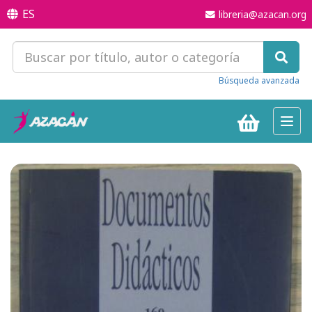
ES
libreria@azacan.org
Búsqueda avanzada
Toggl
navig