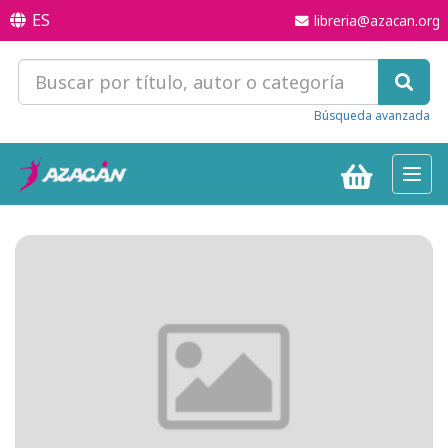
ES
libreria@azacan.org
Búsqueda avanzada
Toggl
navig