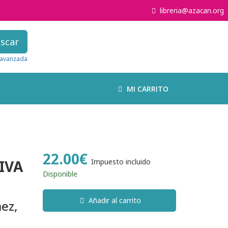
libreria@azacan.org
scar
avanzada
MI CARRITO
22.00€
IVA
Impuesto incluido
Disponible
Añadir al carrito
ez,