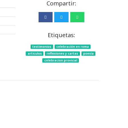
Compartir:
Etiquetas:
testimonios
celebración en roma
articulos
reflexiones y cartas
poesía
celebracion provicial