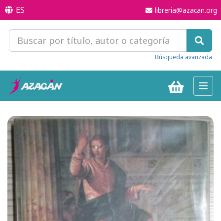
ES
libreria@azacan.org
Búsqueda avanzada
Toggl
navig