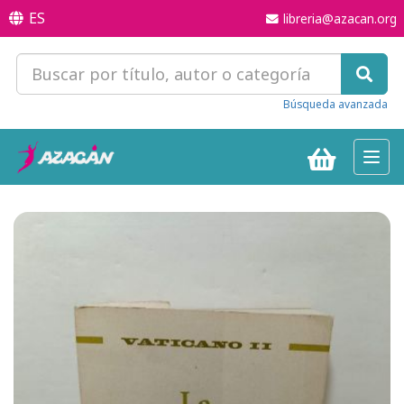
ES
libreria@azacan.org
Búsqueda avanzada
Toggl
navig