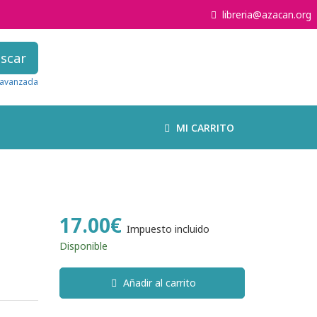
libreria@azacan.org
scar
avanzada
MI CARRITO
17.00€
Impuesto incluido
Disponible
Añadir al carrito