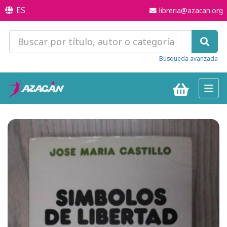
ES
libreria@azacan.org
Búsqueda avanzada
Toggl
navig