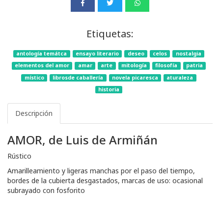
Etiquetas:
antología temátca
ensayo literario
deseo
celos
nostalgia
elementos del amor
amar
arte
mitología
filosofía
patria
místico
librosde caballería
novela picaresca
aturaleza
historia
Descripción
AMOR, de Luis de Armiñán
Rústico
Amarilleamiento y ligeras manchas por el paso del tiempo,
bordes de la cubierta desgastados, marcas de uso: ocasional
subrayado con fosforito