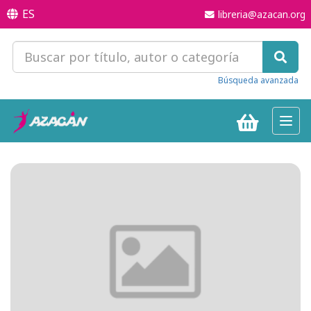
ES
libreria@azacan.org
Búsqueda avanzada
Toggl
navig