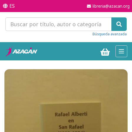
ES
libreria@azacan.org
Búsqueda avanzada
Toggl
navig