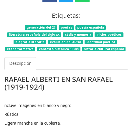
Etiquetas:
generación del 27
poetas
poesía española
literatura española del siglo xx
cádiz y memoria
inicios poéticos
biografía literaria
evolución del autor
identidad poética
etapa formativa
contexto histórico 1920s
historia cultural español
Descripción
RAFAEL ALBERTI EN SAN RAFAEL
(1919-1924)
ncluye imágenes en blanco y negro.
Rústica.
Ligera mancha en la cubierta.