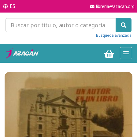
ES
libreria@azacan.org
Búsqueda avanzada
Toggl
navig