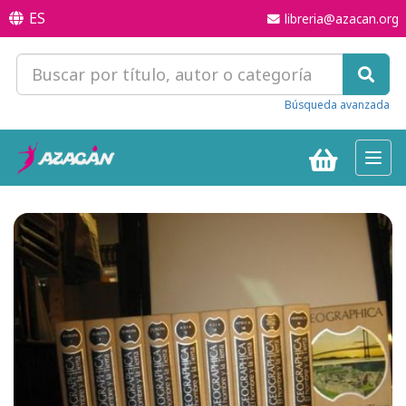
ES
libreria@azacan.org
Búsqueda avanzada
Toggl
navig