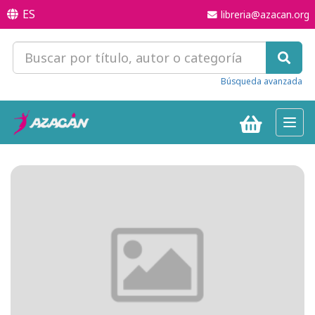
ES
libreria@azacan.org
Búsqueda avanzada
Toggl
navig