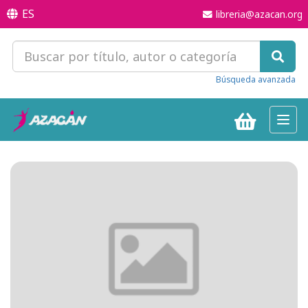
ES
libreria@azacan.org
Búsqueda avanzada
Toggl
navig