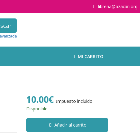
libreria@azacan.org
scar
avanzada
MI CARRITO
10.00€
Impuesto incluido
Disponible
Añadir al carrito