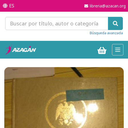
ES
libreria@azacan.org
Búsqueda avanzada
Toggl
navig