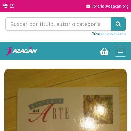
ES
libreria@azacan.org
Búsqueda avanzada
Toggl
navig