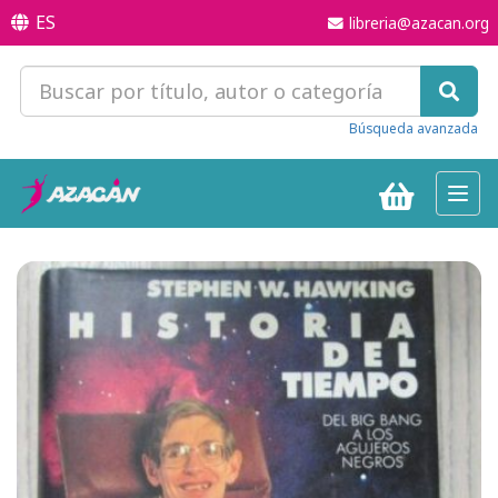
ES
libreria@azacan.org
Búsqueda avanzada
Toggl
navig